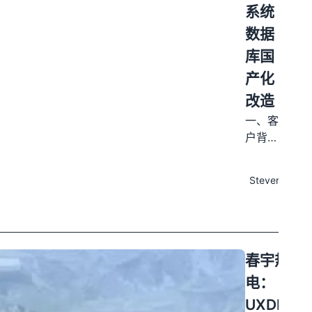
系统
数据
库国
产化
改造
一、客
户背景
发布
与业务
于
痛点
Steven
2024
张北华
08-
强兆阳
03
光热发
电项目
总装机
春宇热
容量
电：
11.5 万
UXDB 多
千瓦，