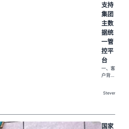
工程质
支持
等数
量监督
集团
据。原
信息系
有监控
统建设
主数
系统基
与运
据统
于国外
维，涵
一管
数据库
盖火
构建，
电、水
控平
在长期
电、输
台
运行中
变电、
一、客
暴露出
风光储
户背景
等工
发布
与业务
程。过
于
痛点
去，工
Steven
2023
中国节
程质量
09-
能环保
数据通
06
集团业
过分散
务遍布
的报表
全球
国家
和单机