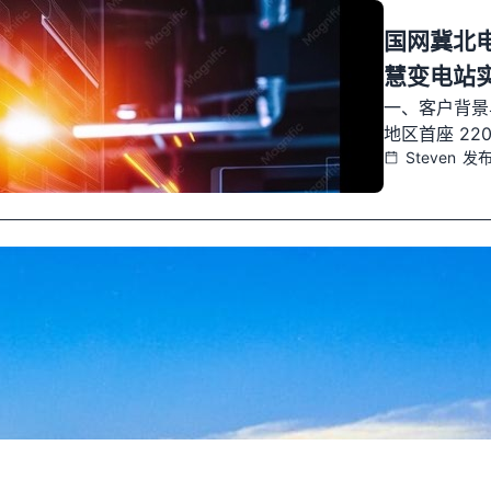
国网冀北电
慧变电站
一、客户背景
地区首座 2
Steven
发布
直流微网、储
通信、无人机
京津冀重要生