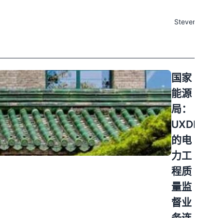
于
性要求
发布
与业务
MySQL/Mari
于
极高
痛点
Steven
2024
数据库
河北大
04-
构建，
唐国际
20
负责采
唐山热
集变电
电有限
站保护
责任公
国家
设备、
司拥有
能源
电气参
两台
数、历
局：
30 万
史资料
千瓦供
UXDB
等关键
热机
的电
数据。
组，所
原有系
力工
发电力
统存在
全部供
程质
三
应京津
量监
唐电
督业
网，同
时承担
务连