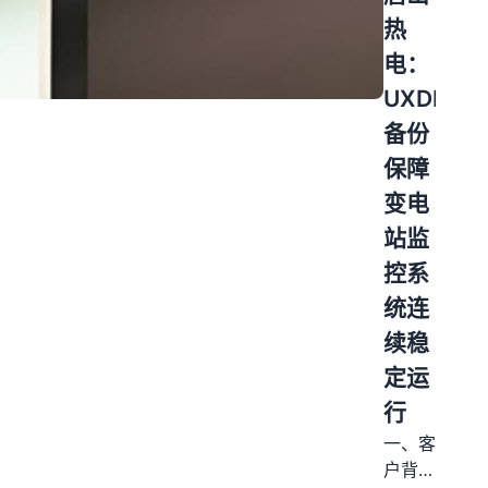
电。为
低温、
热
响应国
风沙
电：
家光伏
大、昼
UXDB
并网政
夜温差
策及电
悬
备份
力行业
殊）。
保障
信息系
光热电
变电
统安全
站的聚
要求，
光场、
站监
公司需
吸热
控系
要对原
塔、储
统连
有的
热罐、
PRS7000
汽轮发
续稳
监控系
电机组
定运
统进行
等关键
行
升级改
设备对
造。该
监控系
一、客
系统基
统实时
户背景