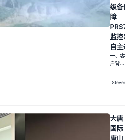
一期投
级备份保
资 7
障
亿元，
PRS7000
采用
“光热
监控系统
+储
自主迁移
热”技
一、客
术，同
户背景
时兼顾
发布
与业务
林荫农
于
痛点
业综合
Steven
2024
唐山玉
利用。
08-
田县春
电站地
02
宇热电
处张家
有限公
口坝上
司主营
地区，
大唐
热力生
环境气
国际
产和余
候复杂
唐山
热发
（冬季