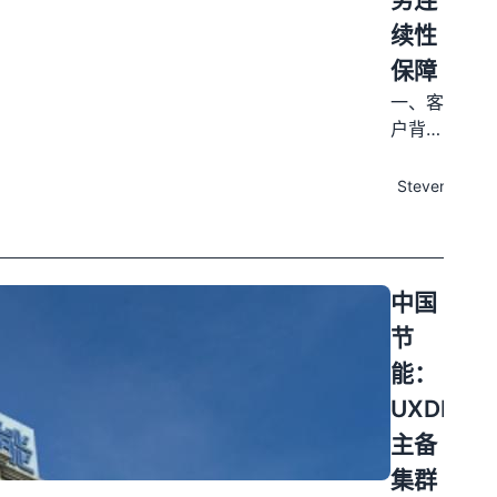
唐山市
续性
中心区
保障
1000
多万平
一、客
方米供
户背景
热任
发布
与业务
务。变
于
痛点
Steven
2024
电站作
国家能
04-11
为电力
源局电
输送的
力可靠
关键节
性管理
中国
点，需
和工程
节
要实时
质量监
监控设
督中心
能：
备运行
负责全
UXDB
状态、
国电力
主备
电能质
可靠性
量、故
管理和
集群
障录波