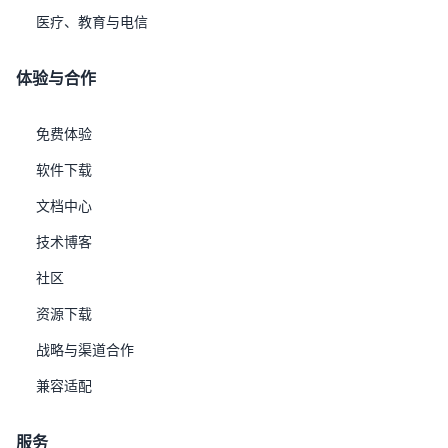
引发法律纠纷。要求同步流复制，RPO=0。
医疗、教育与电信
故障切换时间
：从主库宕机到备库升主并完成 IP 飘移，必
须控制在 30 秒以内。
体验与合作
多源数据采集
：工程现场通过移动端上报检测数据，高峰期
并发写入 500 TPS，同时质量分析模块需要查询历史数据
免费体验
进行比对，读写分离需求明确。
此外，系统需要与短信平台联动，一旦监测到违规或风险数
软件下载
据，自动触发告警。数据库需保证告警事务的可靠性和时效
文档中心
性（延迟<5秒）。
技术博客
三、选型理由与解决方案架构
社区
项目组最终选择
优炫数据库 UXDB + UXPOOL 高可用组
件
，采用同步流复制主备架构和看门狗（WATCHDOG）故
资源下载
障转移机制。选型核心原因：
战略与渠道合作
连接池与高可用管理
：UXPOOL 内置连接池减少数据库开
兼容适配
销，同时通过看门狗进程监控主备节点健康状态，实现自动
故障转移和虚拟 IP（VIP）飘移，对应用完全透明。
服务