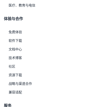
性能持续劣化
：数据量不断增长，即使当日 ETL 勉强完
医疗、教育与电信
成，随着历史数据堆积，查询响应从秒级退化到分钟级，且
缺乏主动性能监控与调优机制。
体验与合作
三、选型理由与解决方案架构
国家电网最终采用
优炫数据库 UXDB 分布式 MPP 集群
作
免费体验
为分析域的统一数据底座，结合并行计算、索引优化、SQL
调优等手段进行系统性优化。选型核心原因：
软件下载
分布式 MPP 并行处理
：UXDB 支持多节点
文档中心
shared‑nothing 架构，数据自动分片，查询并行下发。在
技术博客
千万亿级数据量下，复杂聚合分析性能较传统架构提升
社区
5‑10 倍。
高性能数据加载
：UXDB 提供并行 COPY 接口，配合分区
资源下载
表设计，单节点写入吞吐可达 300 万行/秒。ETL 过程可充
战略与渠道合作
分利用多节点并行写入，将加载时间压缩 30% 以上。
兼容适配
标准兼容与数据治理
：支持 SQL 标准及自定义函数，可编
写存储过程自动完成单位转换、编码映射、异常数据清洗。
服务