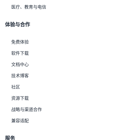
产品与解决方案
关于我们
医疗、教育与电信
优炫实时应用集群
企业动态
体验与合作
优炫分布式数据库
投资者
免费体验
优炫一体机
关于我们
软件下载
优炫数据迁移解决方案
使用条款
文档中心
优炫AI应用解决方案
隐私政策
技术博客
社区
资源下载
战略与渠道合作
兼容适配
服务