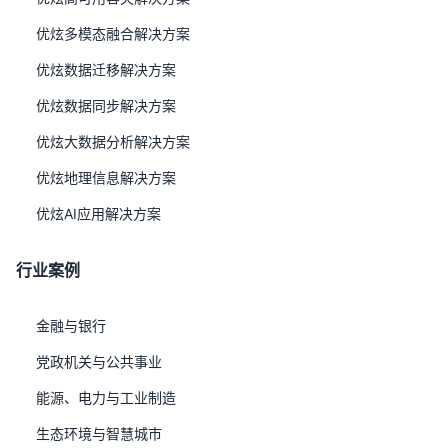
一、客户背景与业务痛点 重庆银行是首家在港交所定向增
优炫多模态融合解决方案
发的内地上市城商行，资产总额超 4200 亿元，下设 141
Steven
发布于 2021-08-25
家分支机构，员工逾 4000 人，网点覆盖重庆全市及成
优炫数据迁移解决方案
都、贵阳、西安等地。随着业务系统从单体架构向微服务转
优炫数据同步解决方案
型，IT 运维环境变得异常复杂：核心系统、信贷系统、二
代支付、ESB、网上银行、
优炫大数据分析解决方案
优炫地理信息解决方案
优炫AI应用解决方案
行业案例
金融与银行
党政机关与公共事业
能源、电力与工业制造
生态环境与智慧城市