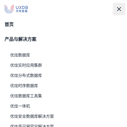
UXDB - 新一代全场景智能数据库
UXDB - 新一代全场景智能数据库
中
文
打
关
读写分离
首页
产品与解决方案
优炫数据库
优炫实时应用集群
优炫分布式数据库
优炫时序数据库
优炫数据库工具集
优炫一体机
重庆银行：UXDB 读写分离集群支撑 IT 运维
优炫安全数据库解决方案
监控数据统一分析与智能告警
优炫高可用容灾解决方案