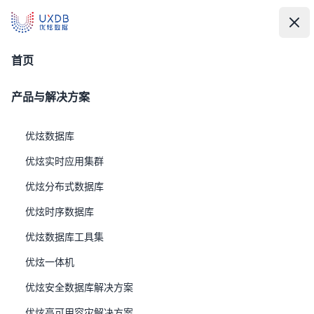
UXDB - 新一代全场景智能数据库
UXDB - 新一代全场景智能数据库
中
文
打
关
BPM
首页
产品与解决方案
优炫数据库
优炫实时应用集群
优炫分布式数据库
优炫时序数据库
优炫数据库工具集
优炫一体机
工信部：UXDB 支撑政务流程标准化与数据
优炫安全数据库解决方案
分析一体化
优炫高可用容灾解决方案