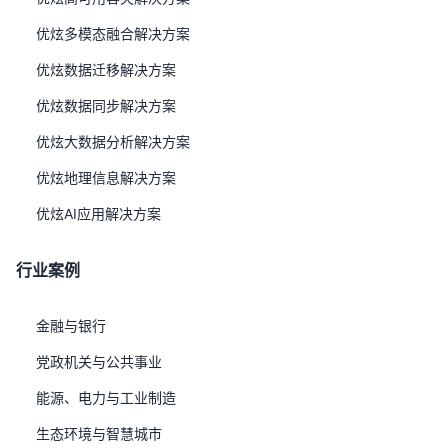
一、客户背景与业务痛点 某部信息中心承担着数十个电子
优炫多模态融合解决方案
政务工程项目的建设与运维，包括内网门户、办公应用、市
Steven
发布于 2018-12-10
场综合管理、行业数据统计分析等系统。原办公自动化系统
优炫数据迁移解决方案
运行在非国产基础软件之上，随着国产化改造要求和业务复
优炫数据同步解决方案
杂度提升，暴露出一系列问题： 审批流程僵化：原系统的
公文流转、请假报销、党建管理等流程硬编码
优炫大数据分析解决方案
优炫地理信息解决方案
优炫AI应用解决方案
行业案例
金融与银行
党政机关与公共事业
能源、电力与工业制造
生态环境与智慧城市