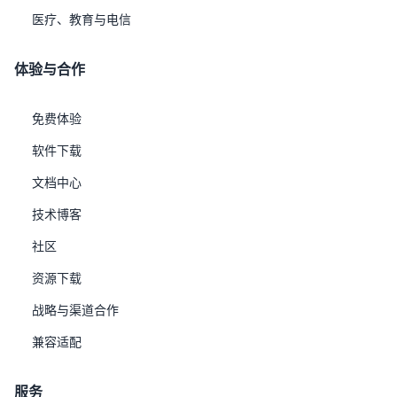
产品与解决方案
关于我们
医疗、教育与电信
优炫实时应用集群
企业动态
体验与合作
优炫分布式数据库
投资者
免费体验
优炫一体机
关于我们
软件下载
优炫数据迁移解决方案
使用条款
文档中心
优炫AI应用解决方案
隐私政策
技术博客
社区
资源下载
战略与渠道合作
兼容适配
服务