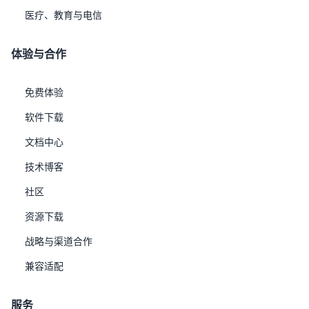
支持跨系统关联查询（如“某运动员近期体能指标与课程出
医疗、教育与电信
勤率”）。要求数据库具备多租户、schema 级隔离及跨
schema 查询能力。
体验与合作
高并发与实时性
：高峰时段（如选课、成绩发布）并发用户
约 1500 人，涉及教务、一卡通等系统的实时读写，要求
免费体验
TP 响应 < 0.5 秒；安防视频检索要求多条件组合查询响应
< 2 秒。
软件下载
高可用与业务连续性
：智慧校园平台已成为师生日常教学、
文档中心
生活的基础设施，数据库不可用将导致门禁失效、消费中
技术博客
断、课程无法记录。要求主备自动切换，RTO < 1 分钟，
社区
RPO = 0。
国产化适配
：需全面适配国产 CPU（鲲鹏/飞腾）、操作系
资源下载
统（麒麟/统信）以及上层应用厂商，满足教育行业信创要
战略与渠道合作
求。
兼容适配
三、选型理由与解决方案架构
学院信息中心经测试对比，最终采用
优炫数据库 UXDB 主
服务