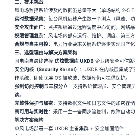
二、技术挑战
风电场监控系统涉及的数据虽总量不大（单场站约 2‑5
实时数据采集
：每台风机每秒产生数十个测点（风速、功率、振
安全攻击面广
：监控系统通过远程调度中心访问，网络暴
权限管理复杂
：风电场内部有运行、维护、调度、第三方
合规与自主可控
：电力行业要求关键系统逐步实现国产化
三、选型理由与解决方案架构
国电南自最终选择
优炫数据库 UXDB
企业级安全可信版
安全内核（Security Kernel）
：UXDB 在内核层集成
作系统，即使底层 OS 被攻破，数据库仍可提供保护。
强制访问控制与三权分立
：支持系统管理员、安全管理
读。
完整性保护与加密
：支持数据文件和日志文件的加密存储
高可用与实时性
：采用一主一备同步流复制，故障自动切
解决方案架构
单风电场部署一套 UXDB 主备集群 + 安全加固组件：