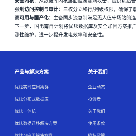
安全内核
：从数据库内核层面阻断漏洞攻击，提供远超普
强制访问控制与审计
：三权分立和行/列级权限，确保了
高可用与国产化
：主备同步流复制满足无人值守场站的连
下一步，国电南自计划将优炫数据库及安全加固方案推广
测性维护，进一步提升发电效率和安全性。
产品与解决方案
关于我们
优炫实时应用集群
企业动态
优炫分布式数据库
投资者
优炫一体机
关于我们
优炫数据迁移解决方案
使用条款
优炫AI应用解决方案
隐私政策