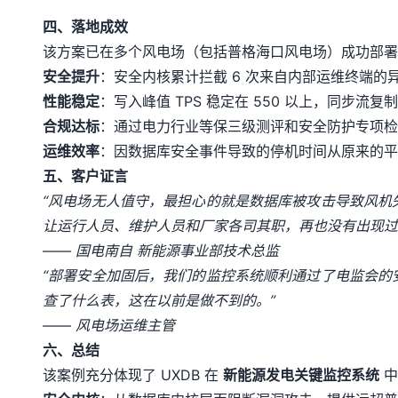
四、落地成效
该方案已在多个风电场（包括普格海口风电场）成功部署
安全提升
：安全内核累计拦截 6 次来自内部运维终端
性能稳定
：写入峰值 TPS 稳定在 550 以上，同步流复
合规达标
：通过电力行业等保三级测评和安全防护专项检
运维效率
：因数据库安全事件导致的停机时间从原来的平均每
五、客户证言
“风电场无人值守，最担心的就是数据库被攻击导致风机
让运行人员、维护人员和厂家各司其职，再也没有出现过
—— 国电南自 新能源事业部技术总监
“部署安全加固后，我们的监控系统顺利通过了电监会的
查了什么表，这在以前是做不到的。”
—— 风电场运维主管
六、总结
该案例充分体现了 UXDB 在
新能源发电关键监控系统
中