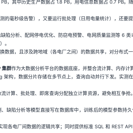
PB，其中历史生产数据占 1.8 PB，用电信息数据占 0.7 PB。
测的毫秒级告警），又要运行批处理（日用电量统计），还要提
缺陷分析、配网停电优化、防窃电预警、电网质量监测等 6 类
）。
换数据，且涉及跨地域（各电厂之间）的数据共享，对分布式一
P 集群
作为大数据分析平台的数据底座，并整合流计算、内存计
d‑nothing 架构，数据分片存储在多节点上，查询自动并行下发。
可为流计算、批处理、即席查询分配独立计算资源，避免相互争抢。同
预测、缺陷分析等模型直接写在数据库中，训练后的模型参数持久化，
实现各电厂间数据的逻辑共享；同时提供标准 SQL 和 REST API 