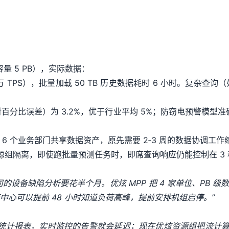
容量 5 PB），实际数据：
5 万 TPS），批量加载 50 TB 历史数据耗时 6 小时。复杂
百分比误差）为 3.2%，优于行业平均 5%；防窃电预警模型准
6 个业务部门共享数据资产，原先需要 2‑3 周的数据协调工作缩
通过资源组隔离，即使跑批量预测任务时，即席查询响应仍能控制在 3
的设备缺陷分析要花半个月。优炫 MPP 把 4 家单位、PB 
心可以提前 48 小时知道负荷高峰，提前安排机组启停。”
统计报表，实时监控的告警就会延迟；现在优炫资源组把流计算和批