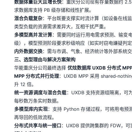
数据体量巨大且增长快
：重庆分公司现有存量数据约 2.5 
求数据库支持 PB 级存储和线性扩展。
混合负载复杂
：平台既要支撑实时流计算（如设备在线监
类型负载的资源需求差异大，互相干扰严重。
多模型高并发计算
：需要同时运行用电需求预测、输变电
级），模型预测阶段要求秒级响应（如实时窃电嫌疑判定
内外数据交换
：需与市调、气象、经济统计等外部系统交
三、选型理由与解决方案架构
华能重庆分公司最终选择
优炫数据库 UXDB 分布式 MP
MPP 分布式并行处理
：UXDB MPP 采用 share
升 12 倍。
统一资源调度与混合负载
：UXDB 支持资源组隔离，
每秒数万条实时数据。
多模型库内实现
：支持 Python 存储过程，可将用电
再导回的低效流程。
分布式共享与统一接口
：UXDB 提供跨集群的 FDW，可